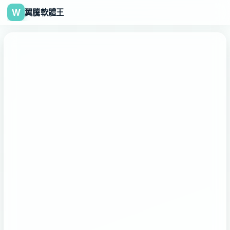
W
翼騰軟體王