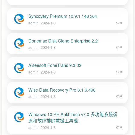
Syncovery Premium 10.9.1.146 x64
admin
2024-1-8
0
Donemax Disk Clone Enterprise 2.2
admin
2024-1-8
0
Aiseesoft FoneTrans 9.3.32
admin
2024-1-8
0
Wise Data Recovery Pro 6.1.6.498
admin
2024-1-8
0
Windows 10 PE AnkhTech v7.0 多功能系統復
原和故障排除救援工具碟
admin
2024-1-8
0