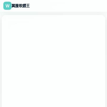
W
翼騰軟體王