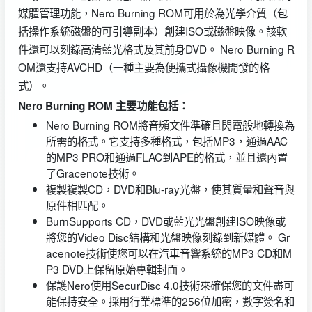
媒體管理功能，Nero Burning ROM可用於為光學介質（包
括操作系統磁盤的可引導副本）創建ISO或磁盤映像。該軟
件還可以刻錄高清藍光格式及其前身DVD。 Nero Burning R
OM還支持AVCHD（一種主要為便攜式攝像機開發的格
式）。
Nero Burning ROM 主要功能包括：
Nero Burning ROM將音頻文件準確且閃電般地轉換為
所需的格式。它支持多種格式，包括MP3，通過AAC
的MP3 PRO和通過FLAC到APE的格式，並且還內置
了Gracenote技術。
複製複製CD，DVD和Blu-ray光盤，使其質量和聲音與
原件相匹配。
BurnSupports CD，DVD或藍光光盤創建ISO映像或
將您的Video Disc結構和光盤映像刻錄到新媒體。 Gr
acenote技術使您可以在汽車音響系統的MP3 CD和M
P3 DVD上保留原始專輯封面。
保護Nero使用SecurDisc 4.0技術來確保您的文件盡可
能保持安全。採用行業標準的256位加密，數字簽名和