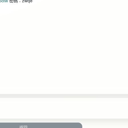
Sdlw
密碼：zwqe
返回