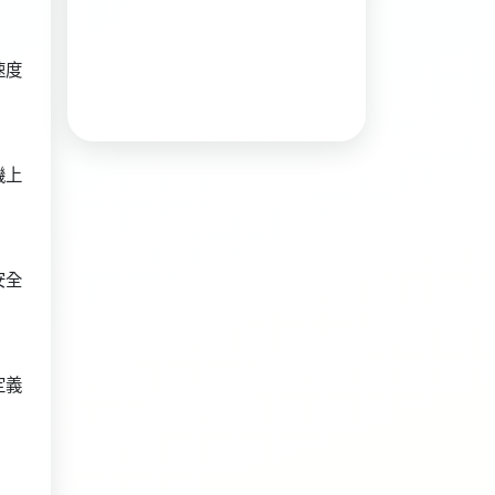
速度
機上
安全
定義