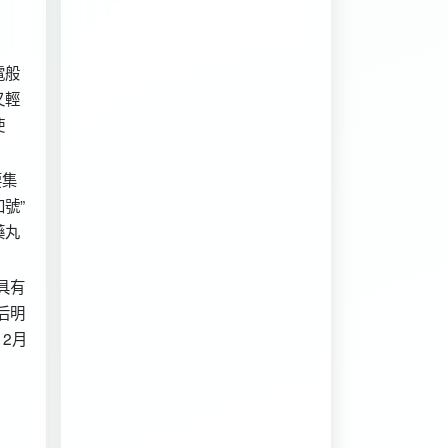
電般
又輕
使
要集
號”
藥丸
具有
后明
12月