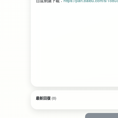
百度網盤下載：
https://pan.baidu.com/s/1o8u
最新回復
(
0
)