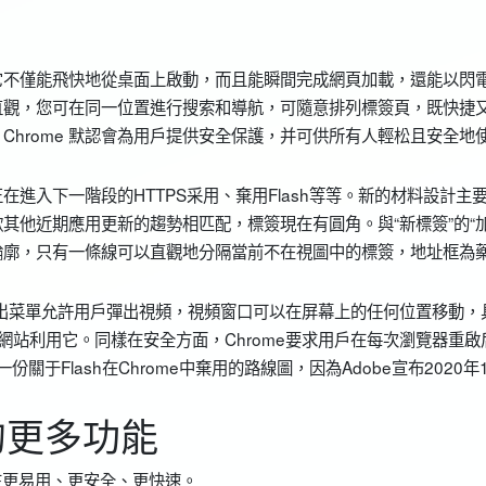
，它不僅能飛快地從桌面上啟動，而且能瞬間完成網頁加載，還能以閃
且直觀，您可在同一位置進行搜索和導航，可隨意排列標簽頁，既快捷
hrome 默認會為用戶提供安全保護，并可供所有人輕松且安全地
正在進入下一階段的HTTPS采用、棄用Flash等等。新的材料設計主
其他近期應用更新的趨勢相匹配，標簽現在有圓角。與“新標簽”的“加
輪廓，只有一條線可以直觀地分隔當前不在視圖中的標簽，地址框為
的溢出菜單允許用戶彈出視頻，視頻窗口可以在屏幕上的任何位置移動，
網站利用它。同樣在安全方面，Chrome要求用戶在每次瀏覽器重啟
關于Flash在Chrome中棄用的路線圖，因為Adobe宣布2020年
 的更多功能
 現在更易用、更安全、更快速。