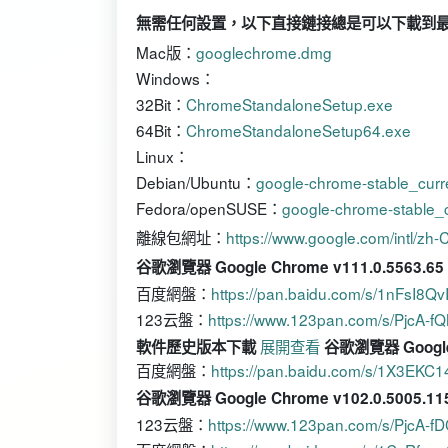
無需任何設置，以下直接鏈接總是可以下載到最新版本
Mac版：
googlechrome.dmg
Windows：
32Bit：
ChromeStandaloneSetup.exe
64Bit：
ChromeStandaloneSetup64.exe
Linux：
Debian/Ubuntu：
google-chrome-stable_cur
Fedora/openSUSE：
google-chrome-stable_
離線包網址：
https://www.google.com/intl/zh
谷歌瀏覽器 Google Chrome v111.0.5563.6
百度網盤：
https://pan.baidu.com/s/1nFsI8
123云盤：
https://www.123pan.com/s/PjcA-f
展開查看
軟件歷史版本下載
谷歌瀏覽器 Google 
百度網盤：
https://pan.baidu.com/s/1X3EK
谷歌瀏覽器 Google Chrome v102.0.5005.1
123云盤：
https://www.123pan.com/s/PjcA-f