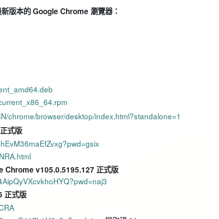
的 Google Chrome 瀏覽器：
rent_amd64.deb
current_x86_64.rpm
-CN/chrome/browser/desktop/index.html?standalone=1
5 正式版
QvIhEvM36maEfZvxg?pwd=gsix
QNRA.html
Chrome v105.0.5195.127 正式版
C14AipQyVXcvkhoHYQ?pwd=naj3
15 正式版
DCRA