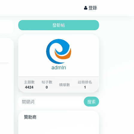
登錄
發新帖
admin
主題數
帖子數
註冊排名
精華數
4424
0
1
搜索
贊助商