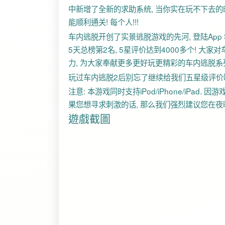
中新增了全新的求助系统, 当你实在玩不下去的
能顺利通关! 每个人!!!
车内逃脱开创了实景逃脱游戏的先河, 登陆App S
5天总榜第2名, 5星评价达到4000多个! 大
力, 为大家奉献更多更好玩更精彩的车内逃脱系列
玩过车内逃脱2后别忘了继续给我们五星级评价哦!
注意: 本游戏同时支持iPod/iPhone/iPa
果您想寻求刺激的话, 那么我们强烈建议您在夜晚
遊戲截圖