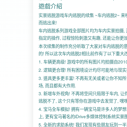
遊戲介紹
实景逃脱游戏车内逃脱的续集 ~车内逃脱2~ 来啦
而逃出来!
车内逃脱系列游戏全部图片均为车内实景拍摄, 
指定的操作, 过程惊险刺激又有趣, 还能让你更
本次续集的制作充分听取了大家对车内逃脱的意见
的! 所以这次车内逃脱2相比前作有了以下重大改
1. 车辆更高级! 游戏中的所有图片均拍摄自2010
2. 逻辑更合理! 所有困境设计均尽可能地与现实
3. 道具更多更丰富! 不再有无关或者让你不知
场, 而且都有大作用.
3. 新增车外视角! 不再将空间只局限于车内,
逃脱不了, 这个只有等你在游戏中去发觉了, 嘿嘿
4. 宝马全车模拟! 拥有一辆宝马是许多人的梦
上, 更有宝马著名的iDrive多媒体控制系统实
5. 全新的求助系统! 我们发现有些朋友玩到一半