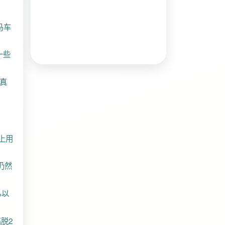
马车
一些
真
上用
仍然
%以
逃脱2