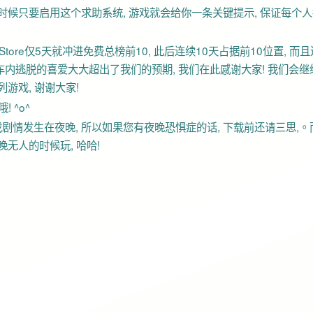
时候只要启用这个求助系统, 游戏就会给你一条关键提示, 保证每个人
tore仅5天就冲进免费总榜前10, 此后连续10天占据前10位置, 而
家对车内逃脱的喜爱大大超出了我们的预期, 我们在此感谢大家! 我们会继
游戏, 谢谢大家!
 ^o^
d. 因游戏剧情发生在夜晚, 所以如果您有夜晚恐惧症的话, 下载前还请三思,
无人的时候玩, 哈哈!