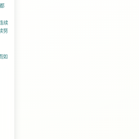
都
且连续
续努
。而如