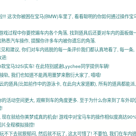
!!! 这次你被困在宝马(BMW)车里了, 看看聪明的你如何通过操作宝
游戏过程中你要挖遍车内各个角落, 找到道具后还要对车内的面板做
加熟悉汽车操作, 提醒你许多车内被你遗忘的角落.
和建议, 你们对车内逃脱的每一条评价我们都认真地看了, 每一条, 
进:
款宝马325i实车! 在此特别感谢Lyychee同学提供车辆!
接轨, 我们也知道不能再用噩梦来敷衍大家了, 嘻嘻!
所云的道具(比如前作中的游泳卡, 在此向大家道歉), 所有的道具都能派
 让你的活动空间更大, 观察到车的角度更多. 至于为什么你来到了车外却
!
想, 现在就给你美梦成真的机会! 游戏中对宝马车的操作相似度高达90
景图片全程模拟操控!
玩不下去就狠郁闷, 然后就不玩了, 这太可惜了! 不要怕, 我们在车内