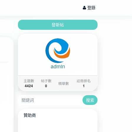
登錄
發新帖
admin
主題數
帖子數
註冊排名
精華數
4424
0
1
搜索
贊助商