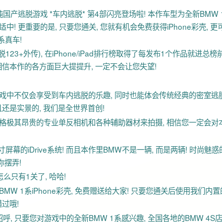
火爆纯国产逃脱游戏 *车内逃脱* 第4部闪亮登场啦! 本作车型为全新BMW 
中! 更重要的是, 只要您通关, 您就有机会免费获得iPhone彩壳, 更
系真车!
3+外传), 在iPhone/iPad排行榜取得了每发布1个作品就进总榜
相信本作的各方面巨大提提升, 一定不会让您失望!
在游戏中不仅会享受到车内逃脱的乐趣, 同时也能体会传统经典的密室逃
且还是实景的, 我们是全世界首创!
了价格极其昂贵的专业单反相机和各种辅助器材来拍摄, 相信您一定会对
寸屏幕的iDrive系统! 而且本作里BMW不是一辆, 而是两辆! 时尚魅惑
你摆弄!
么只有1关了, 哈哈!
MW 1系iPhone彩壳, 免费赠送给大家! 只要您通关后使用我们内
过哦!
招呼, 只要您对游戏中的全新BMW 1系感兴趣, 全国各地的BMW 4S