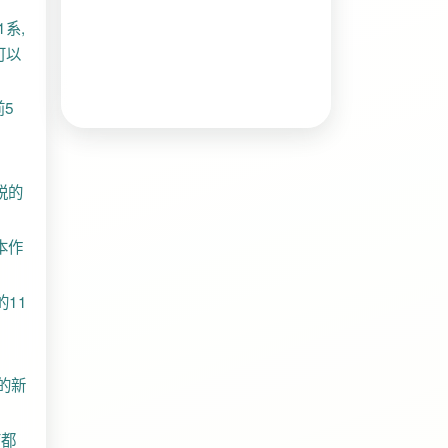
1系,
可以
前5
脱的
本作
的11
置的新
店都