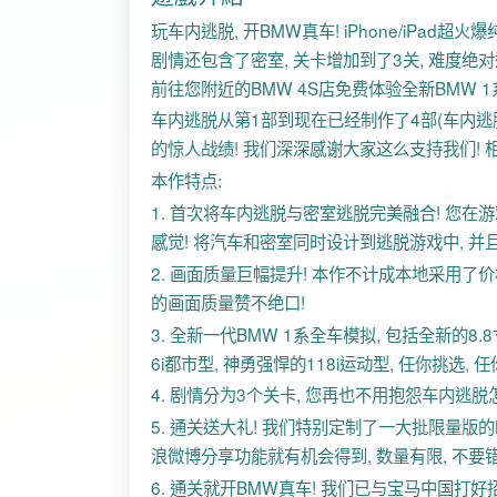
玩车内逃脱, 开BMW真车! iPhone/iPad超
剧情还包含了密室, 关卡增加到了3关, 难度绝对适
前往您附近的BMW 4S店免费体验全新BMW 1
车内逃脱从第1部到现在已经制作了4部(车内逃脱12
的惊人战绩! 我们深深感谢大家这么支持我们! 
本作特点:
1. 首次将车内逃脱与密室逃脱完美融合! 您
感觉! 将汽车和密室同时设计到逃脱游戏中, 并
2. 画面质量巨幅提升! 本作不计成本地采用
的画面质量赞不绝口!
3. 全新一代BMW 1系全车模拟, 包括全新的8.8
6i都市型, 神勇强悍的118i运动型, 任你挑选, 任
4. 剧情分为3个关卡, 您再也不用抱怨车内逃脱怎
5. 通关送大礼! 我们特别定制了一大批限量版的B
浪微博分享功能就有机会得到, 数量有限, 不要错
6. 通关就开BMW真车! 我们已与宝马中国打好