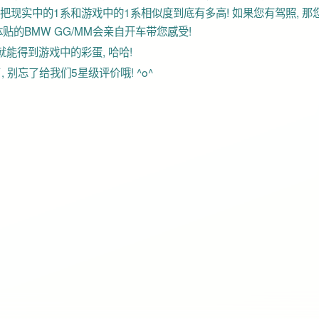
把现实中的1系和游戏中的1系相似度到底有多高! 如果您有驾照, 那
贴的BMW GG/MM会亲自开车带您感受!
您就能得到游戏中的彩蛋, 哈哈!
 别忘了给我们5星级评价哦! ^o^