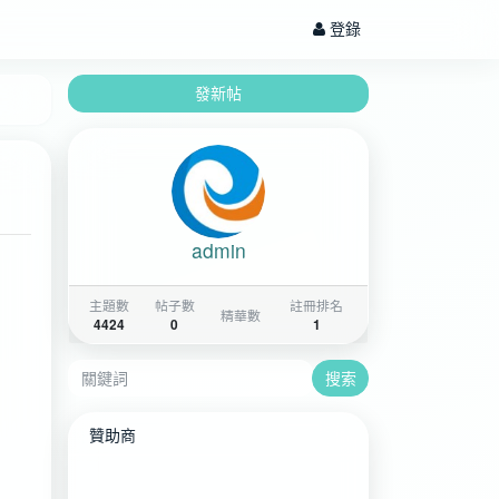
登錄
發新帖
admin
主題數
帖子數
註冊排名
精華數
4424
0
1
搜索
贊助商