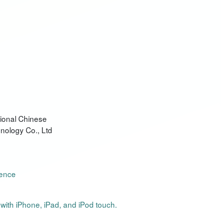
tional Chinese
ology Co., Ltd
lence
 with iPhone, iPad, and iPod touch.