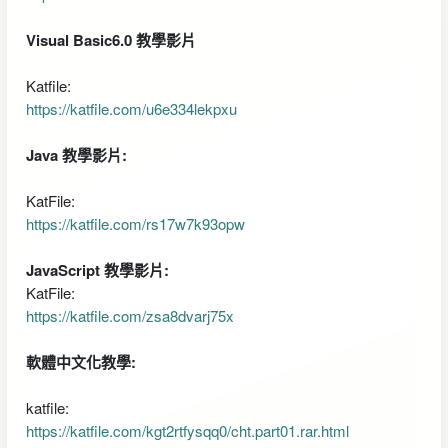
Visual Basic6.0 教學影片
Katfile:
https://katfile.com/u6e334lekpxu
Java 教學影片:
KatFile:
https://katfile.com/rs17w7k93opw
JavaScript 教學影片:
KatFile:
https://katfile.com/zsa8dvarj75x
軟體中文化教學:
katfile:
https://katfile.com/kgt2rtfysqq0/cht.part01.rar.html