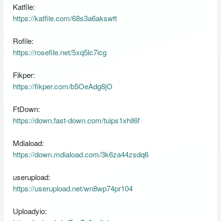
Katfile:
https://katfile.com/68s3a6akswft
Rofile:
https://rosefile.net/5xq5lc7icg
Fikper:
https://fikper.com/b5OeAdg8jO
FtDown:
https://down.fast-down.com/tuips1xhll6f
Mdiaload:
https://down.mdiaload.com/3k6za44zsdq6
userupload:
https://userupload.net/wn8wp74pr104
Uploadyio: