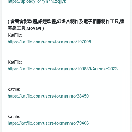
https://uploady.io/7yn7n0zqljyb
( 會聲會影軟體,訊連軟體,幻燈片制作及電子相冊制作工具,螢
幕錄工具,Movavi )
KatFile:
https://katfile.com/users/foxmanmo/107098
KatFile:
https://katfile.com/users/foxmanmo/109889/Autocad2023
katfile:
https://katfile.com/users/foxmanmo/38450
katfile:
https://katfile.com/users/foxmanmo/79406