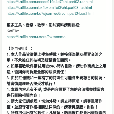
https://katfile.com/qooce919c4e7/cht.part02.rar.html
https://katfile.com/rbz4bxom1ci0/cht.part03.rar.html
https://katfile.com/bd7sjoamwc6n/cht.part04.rar.html
更多工具、音樂、教學、影片資料請到這裡:
KatFile:
https://katfile.com/users/foxmanmo
【免責聲明】：
1. 本人作品皆從網上搜集轉載，鏈接僅為網友學習交流之
用，不承擔任何技術及版權責任問題。
2. 如果喜歡軟件請試用後24小時內刪除，請勿作商業上之用
途，否則你將負起全部的法律責任！
3. 由於註冊機和一些補丁的特殊性可能會出現報毒的情況，
請審慎處理是否接受才執行！
4. 本頁內容若有不妥, 或是內容侵犯了您的合法權益請留言
進行刪除相關內容！
5. 請大家低調處理，切勿外發，請支持原版，請尊重著作
權。並遵守著作權相關法律條約，請購買原版，謝謝！
6. 所有提供出來的軟件，凡破解，防毒軟件都會出現報毒的