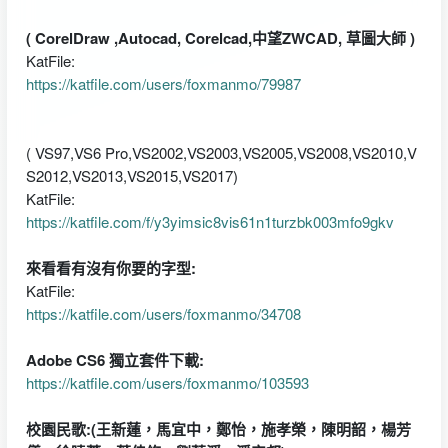
( CorelDraw ,Autocad, Corelcad,中望ZWCAD, 草圖大師 )
KatFile:
https://katfile.com/users/foxmanmo/79987
( VS97,VS6 Pro,VS2002,VS2003,VS2005,VS2008,VS2010,V
S2012,VS2013,VS2015,VS2017)
KatFile:
https://katfile.com/f/y3yimsic8vis61n1turzbk003mfo9gkv
來看看有沒有你要的字型:
KatFile:
https://katfile.com/users/foxmanmo/34708
Adobe CS6 獨立套件下載:
https://katfile.com/users/foxmanmo/103593
校園民歌:(王新蓮，馬宜中，鄭怡，施孝榮，陳明韶，楊芳