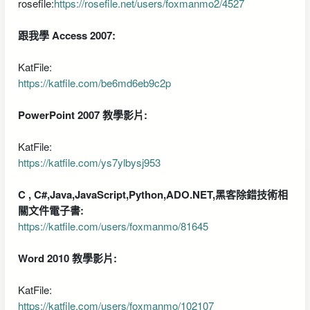
rosefile:
https://rosefile.net/users/foxmanmo2/4527
跟我學 Access 2007:
KatFile:
https://katfile.com/be6md6eb9c2p
PowerPoint 2007 教學影片:
KatFile:
https://katfile.com/ys7ylbysj953
C , C#,Java,JavaScript,Python,ADO.NET,黑客除錯技術相
關文件電子書:
https://katfile.com/users/foxmanmo/81645
Word 2010 教學影片:
KatFile:
https://katfile.com/users/foxmanmo/102107