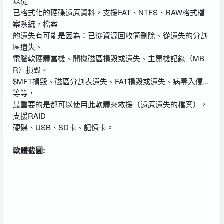
以從
已格式化的硬碟還原資料，支援FAT、NTFS、RAW格式檔
案系統，檔案
的遺失有可能是因為：已從資源回收筒刪除、從遺失的分割
區遺失、
電腦軟硬體當機、開機磁區損毀或遺失、主開機記錄（MB
R）損毀、
$MFT損毀、磁區分割表遺失、FAT損毀或遺失、病毒入侵...
等等，
最重要的是都可以使用此軟體來救援（還原遺失的檔案），
支援RAID
硬碟、USB、SD卡、記憶卡。
軟體截圖: