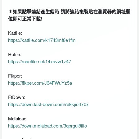
＊如果點擊連結產生錯時,請將連結複製貼在瀏覽器的網址欄
位即可正常下載!
Katfile:
https://katfile.com/k1743mf8e1fm
Rofile:
https://rosefile.net/14xsvw1z47
Fikper:
https://fikper.com/J34FWuYz5a
FtDown:
https://down.fast-down.com/rekkjiortx0x
Mdiaload:
https://down.mdiaload.com/3qprgul8ifio