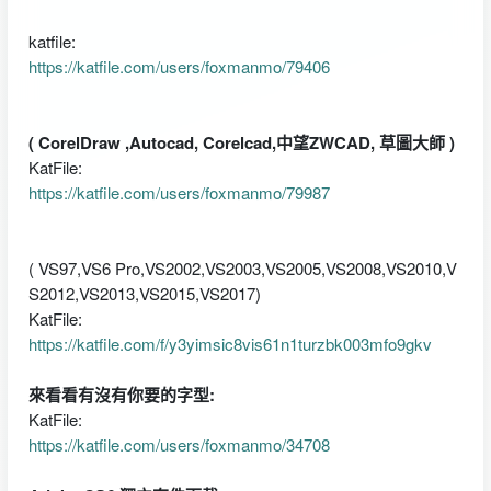
katfile:
https://katfile.com/users/foxmanmo/79406
( CorelDraw ,Autocad, Corelcad,中望ZWCAD, 草圖大師 )
KatFile:
https://katfile.com/users/foxmanmo/79987
( VS97,VS6 Pro,VS2002,VS2003,VS2005,VS2008,VS2010,V
S2012,VS2013,VS2015,VS2017)
KatFile:
https://katfile.com/f/y3yimsic8vis61n1turzbk003mfo9gkv
來看看有沒有你要的字型:
KatFile:
https://katfile.com/users/foxmanmo/34708