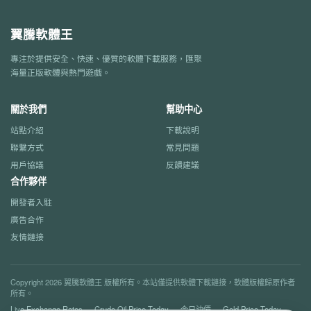
翼騰軟體王
專注於提供安全、快速、優質的軟體下載服務，匯聚
海量正版軟體與熱門遊戲。
關於我們
幫助中心
站點介紹
下載說明
聯繫方式
常見問題
用戶協議
反饋建議
合作夥伴
開發者入駐
廣告合作
友情鏈接
Copyright 2026 翼騰軟體王 版權所有。本站僅提供軟體下載鏈接，軟體版權歸原作者
所有。
Live Exchange Rates
Crude Oil Price Today
今日油價
Gold Price Today