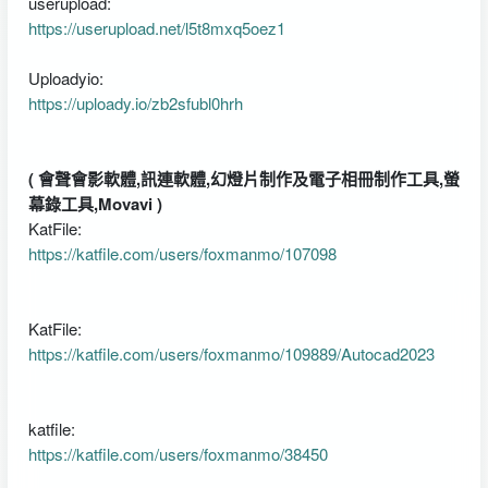
userupload:
https://userupload.net/l5t8mxq5oez1
Uploadyio:
https://uploady.io/zb2sfubl0hrh
( 會聲會影軟體,訊連軟體,幻燈片制作及電子相冊制作工具,螢
幕錄工具,Movavi )
KatFile:
https://katfile.com/users/foxmanmo/107098
KatFile:
https://katfile.com/users/foxmanmo/109889/Autocad2023
katfile:
https://katfile.com/users/foxmanmo/38450