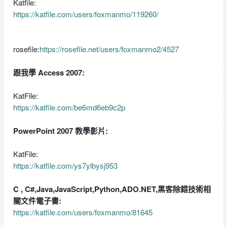
Katfile:
https://katfile.com/users/foxmanmo/119260/
rosefile:
https://rosefile.net/users/foxmanmo2/4527
跟我學 Access 2007:
KatFile:
https://katfile.com/be6md6eb9c2p
PowerPoint 2007 教學影片:
KatFile:
https://katfile.com/ys7ylbysj953
C , C#,Java,JavaScript,Python,ADO.NET,黑客除錯技術相
關文件電子書:
https://katfile.com/users/foxmanmo/81645