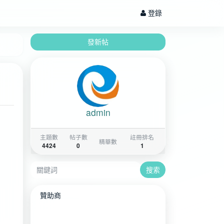
登錄
發新帖
admin
主題數
帖子數
註冊排名
精華數
4424
0
1
搜索
贊助商