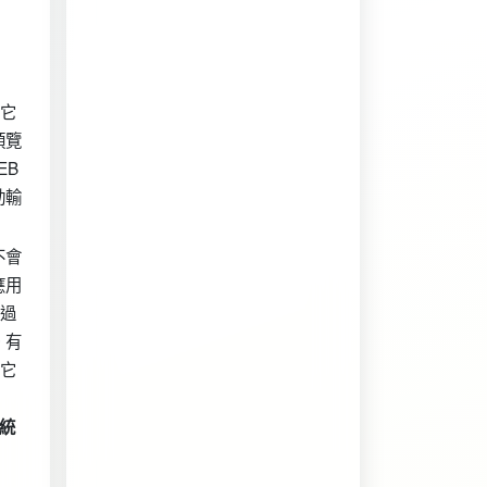
，它
預覽
EB
動輸
不會
應用
通過
。有
，它
統