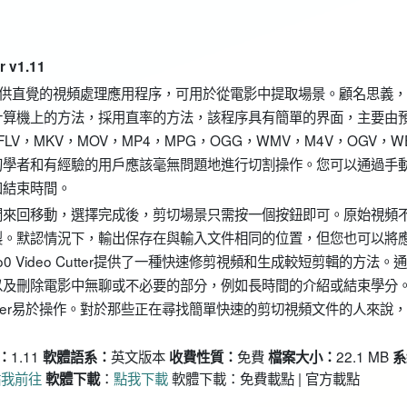
v1.11
在於為您提供直覺的視頻處理應用程序，可用於從電影中提取場景。顧名思義
計算機上的方法，採用直率的方法，該程序具有簡單的界面，主要由
V，MKV，MOV，MP4，MPG，OGG，WMV，M4V，OGV，W
，初學者和有經驗的用戶應該毫無問題地進行切割操作。您可以通過手
和結束時間。
間來回移動，選擇完成後，剪切場景只需按一個按鈕即可。原始視頻
製。默認情況下，輸出保存在與輸入文件相同的位置，但您也可以將
Video Cutter提供了一種快速修剪視頻和生成較短剪輯的方法。
以及刪除電影中無聊或不必要的部分，例如長時間的介紹或結束學分
Cutter易於操作。對於那些正在尋找簡單快速的剪切視頻文件的人來說
1.11
英文版本
免費
22.1 MB
：
軟體語系：
收費性質：
檔案大小：
系
點我前往
：
點我下載
軟體下載：免費載點 | 官方載點
軟體下載