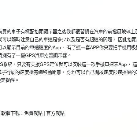
前買的車子有標配抬頭顯示器之後我都很習慣在汽車的前擋風玻璃上
就可以隨時注意自己的車速是多少以及是否有超速的問題， 因此抬頭
以顯示目前的車速速度的App， 有了這一套APP你只要把手機用吸
費擁有了一臺GPS汽車抬頭顯示器。
iOS系統，只要有支援GPS定位就可以安裝這一款手機車速表App， 
前車子行駛的速度還有總移動距離， 你也可以自己開啟速度限速提醒的
設定提醒。
軟體下載：免費載點 | 官方載點