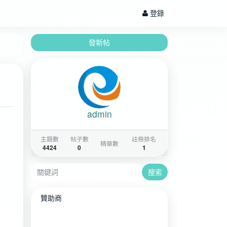
登錄
發新帖
admin
主題數
帖子數
註冊排名
精華數
4424
0
1
搜索
贊助商