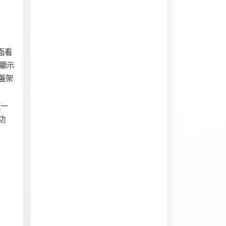
面看
顯示
盤架
這一
功