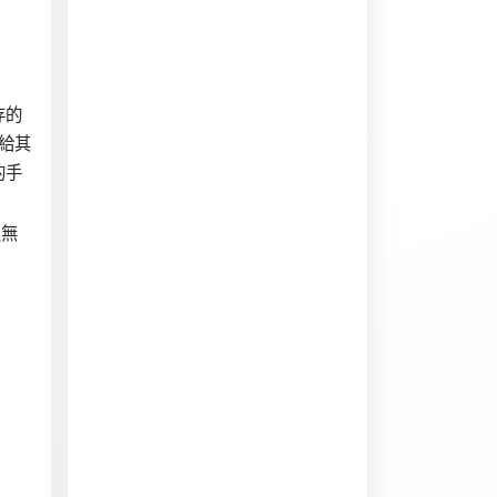
存的
給其
的手
鎖無