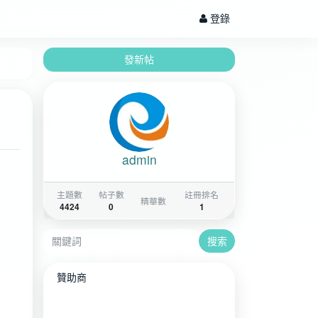
登錄
發新帖
admin
主題數
帖子數
註冊排名
精華數
4424
0
1
搜索
贊助商