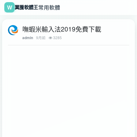
W
常用軟體
翼騰軟體王
嘸蝦米輸入法2019免費下載
9月前
3285
admin