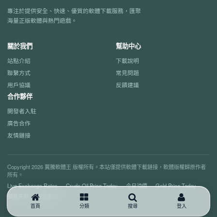
專注於提供安全、快速、優質的軟體下載服務，匯聚
海量正版軟體與熱門遊戲。
關於我們
幫助中心
站點介紹
下載說明
聯繫方式
常見問題
用戶協議
反饋建議
合作夥伴
開發者入駐
廣告合作
友情鏈接
Copyright 2026 翼騰軟體王 版權所有。本站僅提供軟體下載鏈接，軟體版權歸原作者
所有。
Live Exchange Rates
Crude Oil Price Today
今日油價
Gold Price Today
預見天氣
郵編查詢
首頁
分類
搜尋
登入